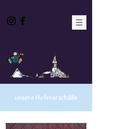
Narrhalla Attenkirchen e.V.
unsere Hofmarschälle